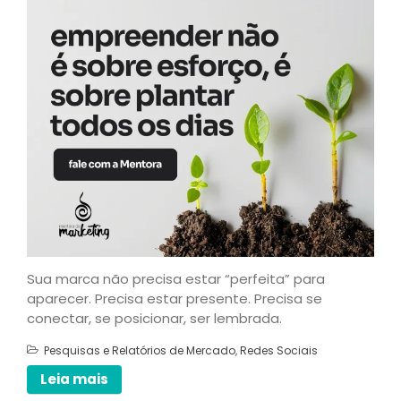
[Grátis] Como Criar Seu
Curso Online em 40 dias
Recursos
Livro
Aulas
E-books
Cursos
Blog
Contato
Artigos
Sua marca não precisa estar “perfeita” para
aparecer. Precisa estar presente. Precisa se
conectar, se posicionar, ser lembrada.
Pesquisas e Relatórios de Mercado
,
Redes Sociais
Leia mais