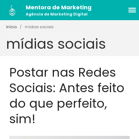
Mentora de Marketing
Agência de Marketing Digital
Serviços
Início
/
mídias sociais
Máquina de Clientes
Previsíveis
mídias sociais
Gestão de Redes Sociais
Mentoria de Marketing
Histórias
Postar nas Redes
Caso de Sucesso Website
Essência Exponencial
Sociais: Antes feito
Caso de Sucesso: Estratégia
Digital Dentista
Cursos
do que perfeito,
[GRATUITO] Engaja no Insta
sim!
[Gratuito] Marketing Digital
do Zero
Mídias Sociais Bem
Planejadas