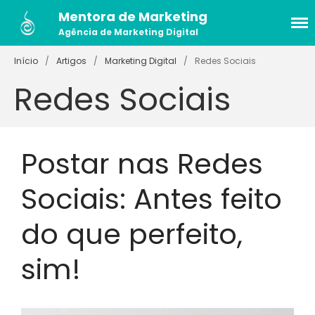
Mentora de Marketing
Agência de Marketing Digital
Serviços
Início
/
Artigos
/
Marketing Digital
/
Redes Sociais
Máquina de Clientes
Previsíveis
Redes Sociais
Gestão de Redes Sociais
Mentoria de Marketing
Histórias
Postar nas Redes
Caso de Sucesso Website
Essência Exponencial
Sociais: Antes feito
Caso de Sucesso: Estratégia
Digital Dentista
Cursos
do que perfeito,
[GRATUITO] Engaja no Insta
sim!
[Gratuito] Marketing Digital
do Zero
Mídias Sociais Bem
Planejadas