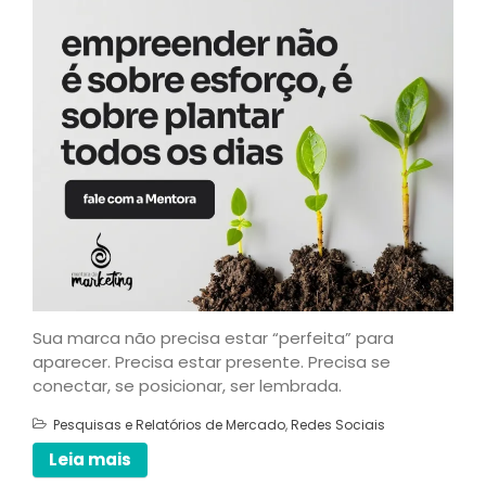
[Grátis] Como Criar Seu
Curso Online em 40 dias
Recursos
Livro
Aulas
E-books
Cursos
Blog
Contato
Artigos
Sua marca não precisa estar “perfeita” para
aparecer. Precisa estar presente. Precisa se
conectar, se posicionar, ser lembrada.
Pesquisas e Relatórios de Mercado
,
Redes Sociais
Leia mais