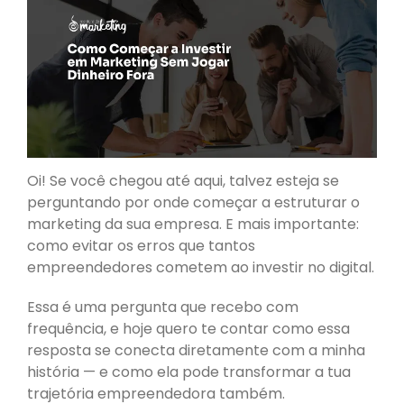
[Gratuito] Marketing Digital
do Zero
Mídias Sociais Bem
Planejadas
[Grátis] Como Criar Seu
Curso Online em 40 dias
Recursos
Livro
Oi! Se você chegou até aqui, talvez esteja se
Aulas
perguntando por onde começar a estruturar o
E-books
marketing da sua empresa. E mais importante:
Cursos
como evitar os erros que tantos
Blog
empreendedores cometem ao investir no digital.
Contato
Artigos
Essa é uma pergunta que recebo com
frequência, e hoje quero te contar como essa
resposta se conecta diretamente com a minha
história — e como ela pode transformar a tua
trajetória empreendedora também.