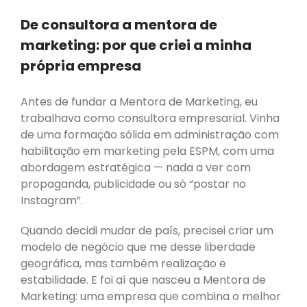
De consultora a mentora de
marketing: por que criei a minha
própria empresa
Antes de fundar a Mentora de Marketing, eu
trabalhava como consultora empresarial. Vinha
CEO e Estrategista
de uma formação sólida em administração com
Rafaela Sanzi
habilitação em marketing pela ESPM, com uma
abordagem estratégica — nada a ver com
propaganda, publicidade ou só “postar no
Instagram”.
Blog
Empreendedorismo
Quando decidi mudar de país, precisei criar um
Estratégia de Negócios
modelo de negócio que me desse liberdade
geográfica, mas também realização e
Marketing Digital
estabilidade. E foi aí que nasceu a Mentora de
Marketing de conteúdo
Marketing: uma empresa que combina o melhor
Redes Sociais