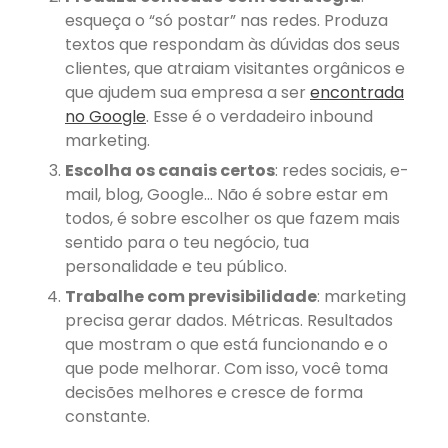
financeira
liberdade geografica
esqueça o “só postar” nas redes. Produza
maior erro de
textos que respondam às dúvidas dos seus
clientes, que atraiam visitantes orgânicos e
micro e
que ajudem sua empresa a ser
encontrada
no Google
. Esse é o verdadeiro inbound
pequenas
marketing.
marketing digital
mídias sociais
por
Escolha os canais certos
: redes sociais, e-
que criei a minha própria empresa
mail, blog, Google… Não é sobre estar em
ranquear no
todos, é sobre escolher os que fazem mais
google
sentido para o teu negócio, tua
redes sociais
personalidade e teu público.
SEO
Trabalhe com previsibilidade
: marketing
site ou redes sociais
ter
precisa gerar dados. Métricas. Resultados
ter o
liberdade
que mostram o que está funcionando e o
próprio
que pode melhorar. Com isso, você toma
decisões melhores e cresce de forma
negocio
constante.