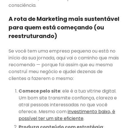
Ganhei Ao Criar a Minha
consciência.
Própria Empresa
A rota de Marketing mais sustentável
para quem está começando (ou
atrair clientes com google
reestruturando)
autoridade
Se você tem uma empresa pequena ou está no
no google
início da sua jornada, aqui vai o caminho que mais
beneficios e desvantagens de
recomendo — porque foi assim que eu mesma
empreender
conteúdo instagram
construí meu negócio e ajudei dezenas de
empreender
gravar videos
clientes a fazerem o mesmo:
Investir em
Comece pelo site
: ele é a tua vitrine digital.
Marketing
Um bom site transmite confiança, clareza e
Sem Jogar
atrai pessoas interessadas no que você
oferece. Mesmo com
investimento baixo, é
Dinheiro Fora
possível ter um site eficiente
.
Produza conteúdo com estratégia
:
liberdade de tempo
liberdade