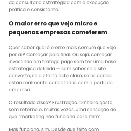
da consultoria estratégica com a execução
Pesquisas e Relatórios de
prática e consistente.
Mercado
O maior erro que vejo micro e
pequenas empresas cometerem
Postar nas Redes Sociais:
Antes feito do que perfeito,
Quer saber qual é o erro mais comum que vejo
sim!
por aí? Começar pelo final. Ou seja, começar
Por que o tráfego orgânico
investindo em tráfego pago sem ter uma base
é uma escolha inteligente
estratégica definida — sem saber se o site
para micro e pequenas
converte, se a oferta está clara, se os canais
empresas?
estão realmente conectados com o perfil da
Site ou redes sociais: o que
empresa.
vem primeiro?
Como Começar a Investir
O resultado disso? Frustração. Dinheiro gasto
em Marketing Sem Jogar
sem retorno e, muitas vezes, uma sensação de
Dinheiro Fora
que “marketing não funciona para mim”.
Empreender é Escolher
Liberdade: O Que Eu Perdi e
Mas funciona, sim. Desde que feito com