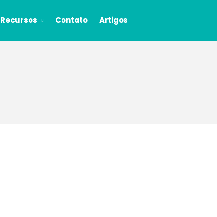
Recursos
Contato
Artigos
Serviços
Máquina de Clientes
Previsíveis
Gestão de Redes Sociais
Mentoria de Marketing
Histórias
Caso de Sucesso Website
Essência Exponencial
Caso de Sucesso: Estratégia
Digital Dentista
Cursos
[GRATUITO] Engaja no Insta
[Gratuito] Marketing Digital
do Zero
Mídias Sociais Bem
Planejadas