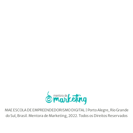
de 2018, quando me mudei para Portugal e iniciei o
meu próprio negócio 100% digital e internacional. E
aqui vem a melhor parte: desenvolvi um negócio
aproveitando o MELHOR em mim e a fantástica
capacidade da internet de estar em todos os
lugares.
Eu quero despertar em você o
desejo
por mudar o
desfecho da sua história também!
MAE ESCOLA DE EMPREENDEDORISMO DIGITAL | Porto Alegre, Rio Grande
do Sul, Brasil. Mentora de Marketing, 2022. Todos os Direitos Reservados